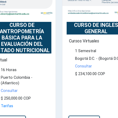
CURSO DE
CURSO DE INGLE
ANTROPOMETRÍA
GENERAL
BÁSICA PARA LA
Cursos Virtuales
EVALUACIÓN DEL
STADO NUTRICIONAL
1 Semestral
Bogotá D.C. - (Bogotá D.C
rtual
Consultar
16 Horas
$ 234,100.00 COP
Puerto Colombia -
(Atlantico)
Consultar
$ 250,000.00 COP
Tarifas