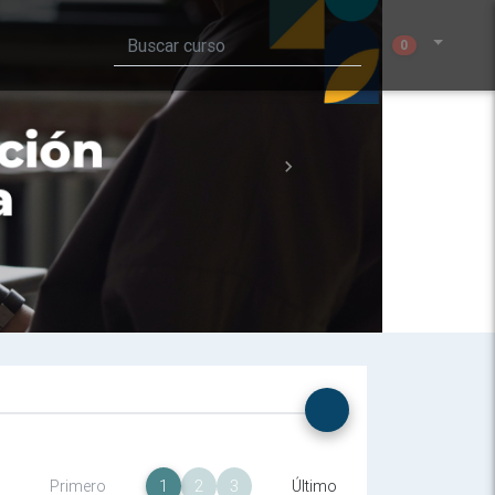
0
Next
Primero
1
2
3
Último