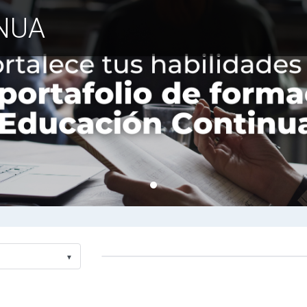
NUA
▼